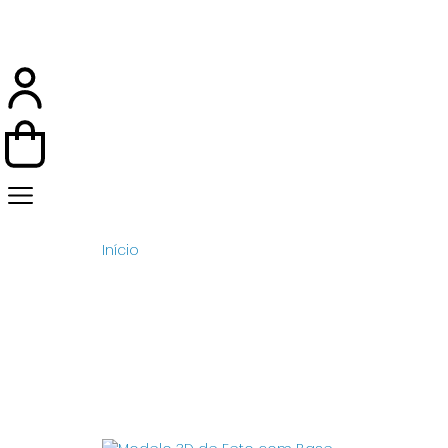
Início
/ Base de Ônix
BASE DE 
Exibindo um único resultado