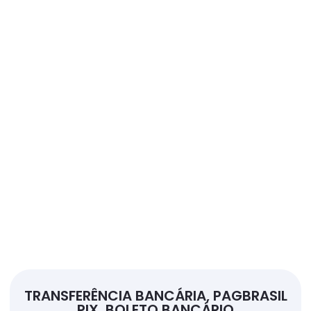
R$
530,00
Adicionar ao carrinho
Base de Madeira
MODELO 3D DE FETO COM BASE DE MADEIRA
SEM SOM
☆
☆
☆
☆
☆
R$
490,00
Adicionar ao carrinho
TRANSFERÊNCIA BANCÁRIA, PAGBRASIL
PIX, BOLETO BANCÁRIO